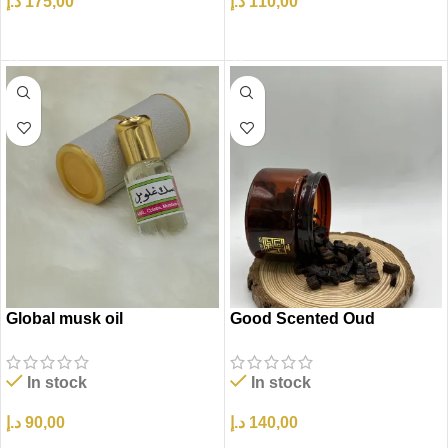
د.إ
175,00
د.إ
110,00
إضافة إلى السلة
إضافة إلى السلة
Global musk oil
Good Scented Oud
In stock
In stock
د.إ
90,00
د.إ
140,00